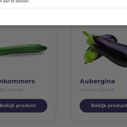
n aan te passen.
mkommers
Aubergine
en: Spanje
Landen: Spanje
Bekijk product
Bekijk produc