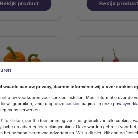
Bekijk product
Bekijk produc
euren
l waarde aan uw privacy, daarom informeren wij u over cookies o
unt u uw voorkeuren voor cookies instellen. Meer informatie over de ve
nje paprika
Rode peper
die wij gebruiken, vindt u op onze
cookies
pagina. In onze
privacyverkl
gegevens verwerken.
en: Spanje
Landen: Spanje
" te klikken, geeft u toestemming voor het gebruik van alle cookies, 
lytische en advertentie/trackingcookies. Deze worden gebruikt voor het
Bekijk product
Bekijk produc
 het personaliseren van advertenties. Wilt u dit niet, klik dan op "Inst