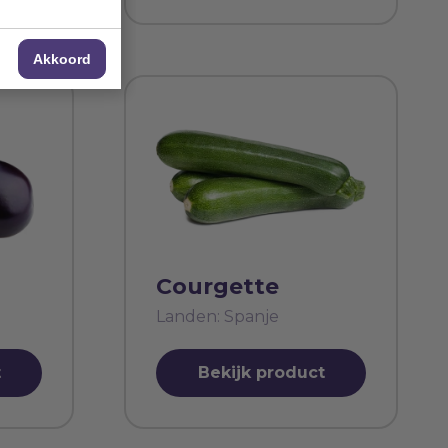
Akkoord
Courgette
Landen: Spanje
t
Bekijk product