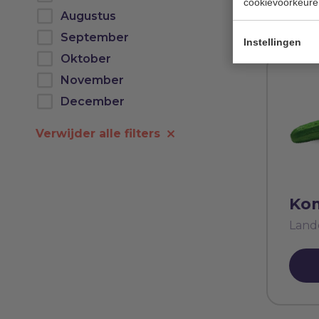
cookievoorkeure
Augustus
September
Instellingen
Oktober
November
December
Verwijder alle filters
Ko
Land