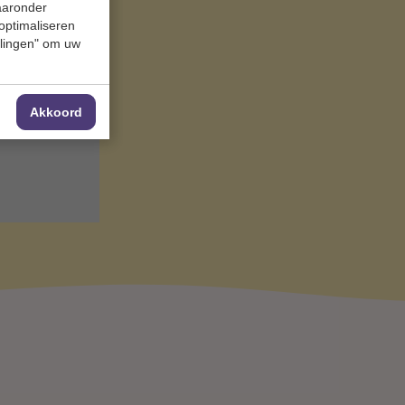
waaronder
 cookie-
 optimaliseren
l.
ellingen" om uw
Akkoord