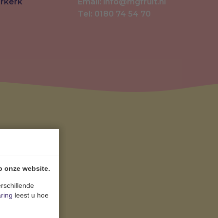
erkerk
Email: info@mgfruit.nl
Tel: 0180 74 54 70
p onze website.
rschillende
aring
leest u hoe