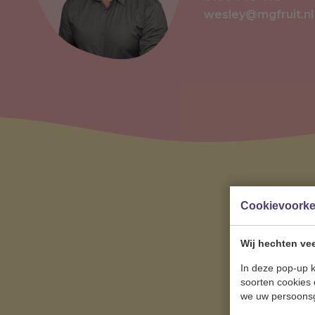
wesley@mgfruit.nl
Cookievoork
Wij hechten vee
In deze pop-up k
soorten cookies 
we uw persoons