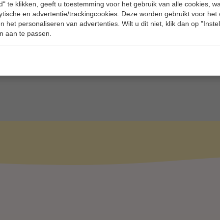
" te klikken, geeft u toestemming voor het gebruik van alle cookies, 
ige cookie-instellingen blokkeren dit onderdeel. Pas je
lytische en advertentie/trackingcookies. Deze worden gebruikt voor het
nstellingen aan om toegang te krijgen tot dit onderdee
 het personaliseren van advertenties. Wilt u dit niet, klik dan op "Inst
n aan te passen.
Cookie-instellingen wijzigen