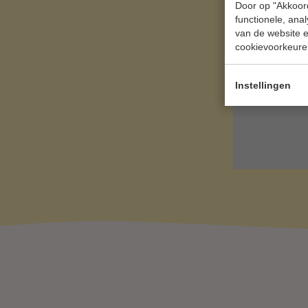
Door op "Akkoord
Je huid
functionele, ana
i
van de website en
cookievoorkeure
Instellingen