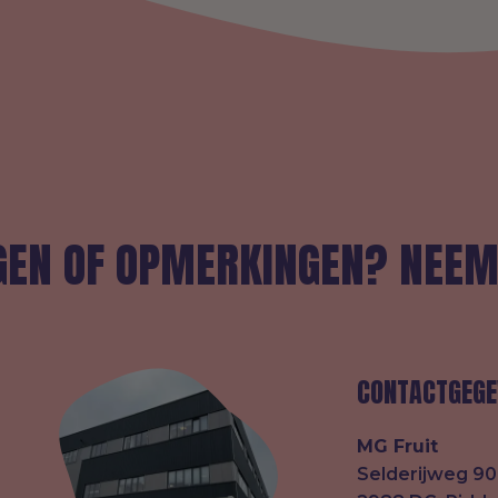
GEN OF OPMERKINGEN? NEEM
CONTACTGEGE
MG Fruit
Selderijweg 90