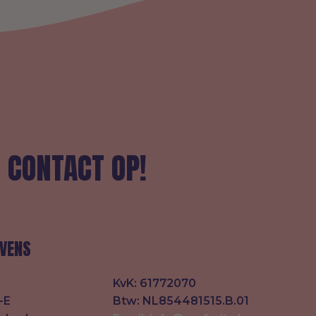
 CONTACT OP!
VENS
KvK: 61772070
-E
Btw: NL854481515.B.01