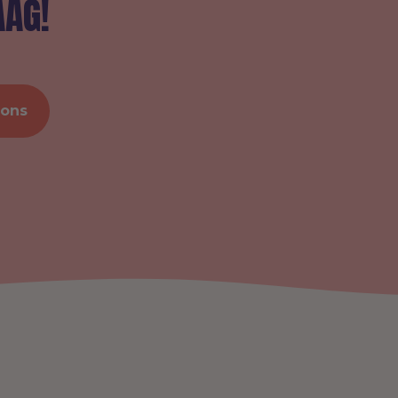
AAG!
 ons