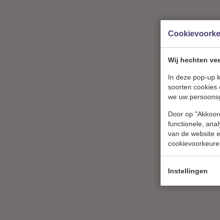
Cookievoork
Wij hechten vee
In deze pop-up k
soorten cookies 
we uw persoons
Door op "Akkoord
functionele, ana
van de website en
cookievoorkeure
Aubergine
Instellingen
Bekijk product